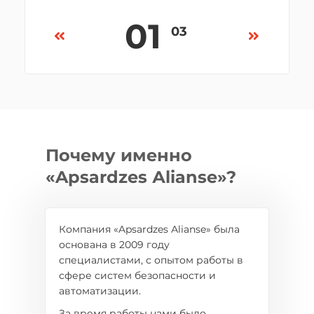
объемом 1 Тб
01
03
02
03
Почему именно
«Apsаrdzes Аliаnse»?
Компания «Apsаrdzes Аliаnse» была
основана в 2009 году
специалистами, с опытом работы в
сфере систем безопасности и
автоматизации.