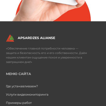
APSАRDZES АLIАNSE
«Обеспечение главной потребности человека —
защита и безопасность его и его собственности. Даём
нашим клиентам ощущение покоя и уверенности в
завтрашнем дне!»
МЕНЮ САЙТА
Где устанавливаем?
Услуги видеомониторинга