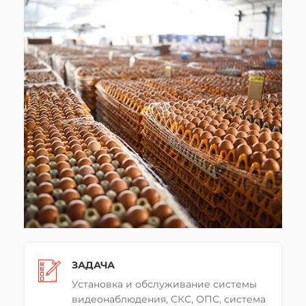
ЗАДАЧА
ЗАДАЧА
ЗАДАЧА
Установка и обслуживание системы
Монтаж системы видеонаблюдения
Установить видеонаблюдение на
видеонаблюдения, СКС, ОПС, система
для контроля работы персонала. Так
территории площадью более 20000