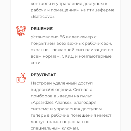
2
контроля и управления доступом к
же важной задачей было обеспечить
м
, обеспечить контроль входа и
рабочим помещениям на птицеферме
качественный удаленный доступ к
выхода на стадион.
«Bаlticovo».
системе.
РЕШЕНИЕ
РЕШЕНИЕ
РЕШЕНИЕ
Установлена 64 канальная IP система
Установлено 86 видеокамер с
Видеорегистратор 4-х канальный
видеонаблюдения. Видеорегистратор
покрытием всех важных рабочих зон,
Space Technology, 43 Компактные
Dahua с разрешением Full HD
охранно - пожарной сигнализации по
камеры Hiwatch с разрешением 4 Мп.
РЕЗУЛЬТАТ
всем нормам, СКУД и компьютерные
Подключение к сети через
сети.
маршрутизатор.
Монтаж системы был реализован с
максимально качественным
РЕЗУЛЬТАТ
РЕЗУЛЬТАТ
оборудованием в бюджет клиента.
Настроен удаленный доступ
Удаленный доступ к системе
Как итог была установлена система
видеонаблюдения. Сигнал с
наблюдения с мобильного телефона
видеонаблюдения с разрешением
приборов выведен на пульт
для полного контроля помещений.
FullHD, позволяющая отчетливо
«Apsаrdzes Аliаnse». Благодаря
Камеры позволяют слышать четкую
прослеживать происходящее на всей
системе и управления доступом
трансляцию звука для
территории.
теперь в рабочие помещения имеют
предупреждения недобросовестного
03
доступ только персонал по
обслуживания клиентов.
03
специальным ключам.
Используется жесткий диск WD